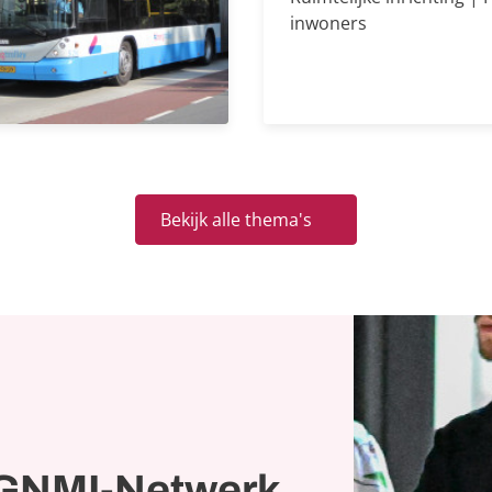
inwoners
Bekijk alle thema's
t GNMI-Netwerk