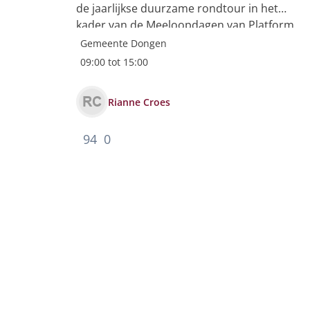
de jaarlijkse duurzame rondtour in het
kader van de Meeloopdagen van Platform
WOW. Lees het interview Hoe gemeente
Gemeente Dongen
Dongen uitgroeide tot inspiratiebron voor
09:00 tot 15:00
duurzame...
Rianne Croes
94
0