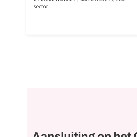
sector
Aansluiting op he