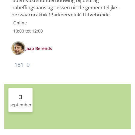
laden Kostenonderbouwing bij bedrag
naheffingsaanslag: lessen uit de gemeentelijke
bezwaarpraktijk (Parkeergeluk) Uitgebreide
agenda met toelichting, bijlagen en vergaderlink
Online
zijn te vinden in de...
10:00 tot 12:00
Jaap Berends
181
0
3
september