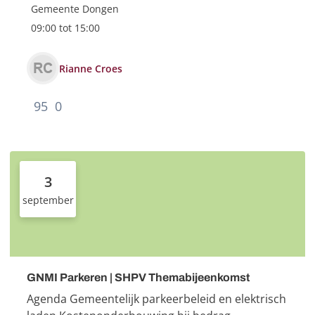
interview Hoe gemeente Dongen uitgroeide tot
Gemeente Dongen
inspiratiebron voor duurzame...
09:00 tot 15:00
Rianne Croes
95
0
3
september
GNMI Parkeren | SHPV Themabijeenkomst
Agenda Gemeentelijk parkeerbeleid en elektrisch