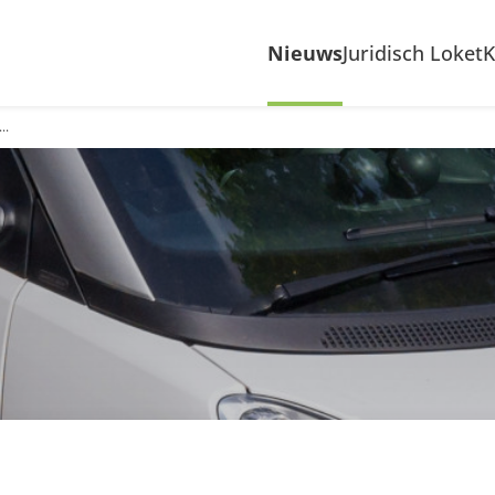
Nieuws
Juridisch Loket
K
..