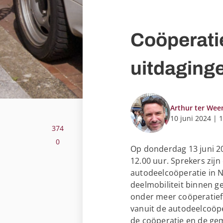
Coöperati
uitdaging
Arthur ter We
10 juni 2024 | 
374
0
Op donderdag 13 juni 20
Deel op Facebook. Link opent in een nieuw venste
12.00 uur. Sprekers zijn
Deel op Twitter. Link opent in een nieuw venster.
autodeelcoöperatie in 
Deel op LinkedIn. Link opent in een nieuw venster
deelmobiliteit binnen 
onder meer coöperatief 
vanuit de autodeelcoöpe
de coöperatie en de ge