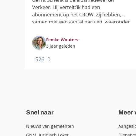
Gerrit Schenk is beleidsmedewerker
Verkeer. Hij vertelt:’Ik had een
abonnement op het CROW. Zij hebben,
samen met een aantal partijen, waaronder
het GNMI, het kennisnetwerk Parkeren
opgericht. Dat was...
Femke Wouters
3 jaar geleden
526
0
Snel naar
Meer 
Nieuws van gemeenten
Aangeslo
GNMI Juridisch Loket
Dienstve