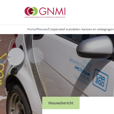
Home
/
Nieuws
/
Coöperatief autodelen: kansen en uitdagingen.
Nieuwsbericht